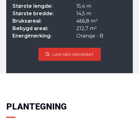
Største lengde:
15,4 m
Største bredde:
14,5 m
Bruksareal:
466,8 m²
Bebygd areal:
212,7 m²
Energimerking:
Oransje - B
LAST NED PROSPEKT
PLANTEGNING