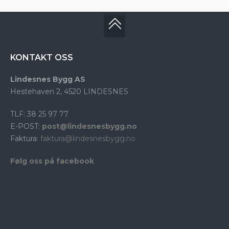
KONTAKT OSS
Lindesnes Bygg AS
Hestehaven 2, 4520 LINDESNES
TLF: 38 25 97 77
E-POST:
post@lindesnesbygg.no
Faktura:
faktura@lindesnesbygg.no
Følg oss på facebook