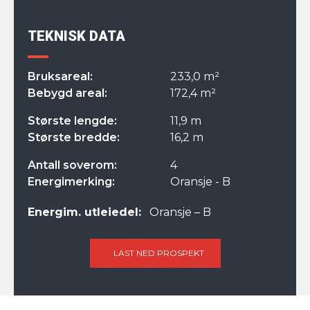
TEKNISK DATA
Bruksareal:
233,0 m²
Bebygd areal:
172,4 m²
Største lengde:
11,9 m
Største bredde:
16,2 m
Antall soverom:
4
Energimerking:
Oransje - B
Energim. utleiedel:
Oransje – B
LAST NED PROSPEKT