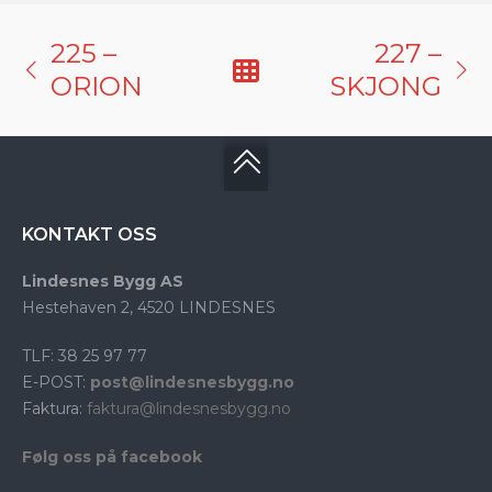
225 –
227 –
ORION
SKJONG
KONTAKT OSS
Lindesnes Bygg AS
Hestehaven 2, 4520 LINDESNES
TLF: 38 25 97 77
E-POST:
post@lindesnesbygg.no
Faktura:
faktura@lindesnesbygg.no
Følg oss på facebook