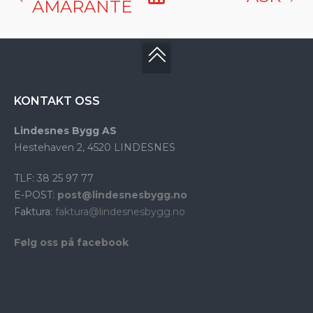
AMARANTE
KONTAKT OSS
Lindesnes Bygg AS
Hestehaven 2, 4520 LINDESNES
TLF: 38 25 97 77
E-POST:
post@lindesnesbygg.no
Faktura:
faktura@lindesnesbygg.no
Følg oss på facebook