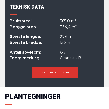
TEKNISK DATA
Bruksareal:
565,0 m²
Bebygd areal:
334,4 m²
Største lengde:
27,6 m
Største bredde:
15,2 m
Antall soverom:
6-7
Energimerking:
Oransje - B
LAST NED PROSPEKT
PLANTEGNINGER