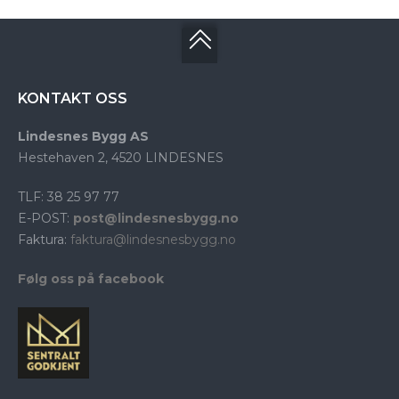
KONTAKT OSS
Lindesnes Bygg AS
Hestehaven 2, 4520 LINDESNES
TLF: 38 25 97 77
E-POST:
post@lindesnesbygg.no
Faktura:
faktura@lindesnesbygg.no
Følg oss på facebook