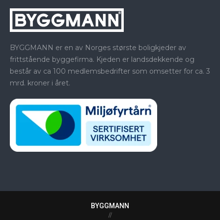
BYGGMANN er en av Norges største boligkjeder av
frittstående byggefirma. Kjeden er landsdekkende og
består av ca 100 medlemsbedrifter som omsetter for ca. 3
mrd. kroner i året.
BYGGMANN
//