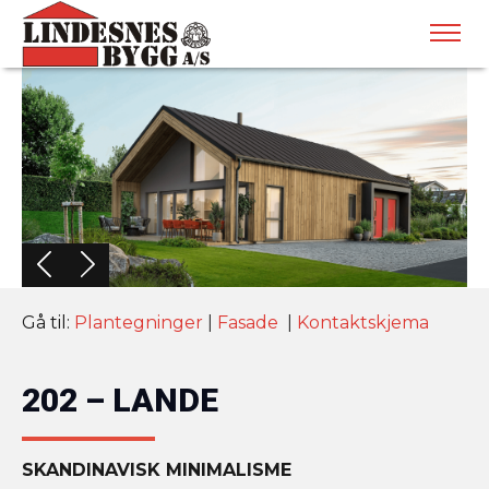
Gå til:
Plantegninger
|
Fasade
|
Kontaktskjema
202 – LANDE
SKANDINAVISK MINIMALISME