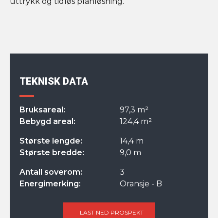
uttrykk og tidløs planløsning.
TEKNISK DATA
Bruksareal:
97,3 m²
Bebygd areal:
124,4 m²
Største lengde:
14,4 m
Største bredde:
9,0 m
Antall soverom:
3
Energimerking:
Oransje - B
LAST NED PROSPEKT