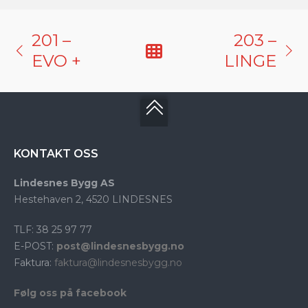
201 –
203 –
EVO +
LINGE
KONTAKT OSS
Lindesnes Bygg AS
Hestehaven 2, 4520 LINDESNES
TLF: 38 25 97 77
E-POST:
post@lindesnesbygg.no
Faktura:
faktura@lindesnesbygg.no
Følg oss på facebook