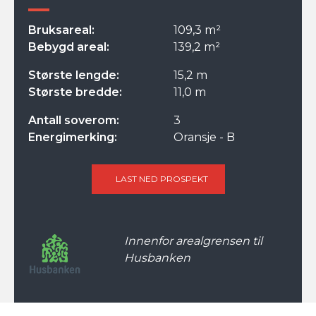
Bruksareal:
109,3 m²
Bebygd areal:
139,2 m²
Største lengde:
15,2 m
Største bredde:
11,0 m
Antall soverom:
3
Energimerking:
Oransje - B
LAST NED PROSPEKT
Innenfor arealgrensen til
Husbanken