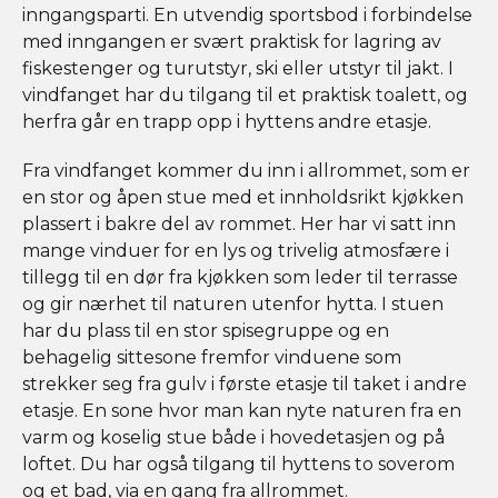
inngangsparti. En utvendig sportsbod i forbindelse
med inngangen er svært praktisk for lagring av
fiskestenger og turutstyr, ski eller utstyr til jakt. I
vindfanget har du tilgang til et praktisk toalett, og
herfra går en trapp opp i hyttens andre etasje.
Fra vindfanget kommer du inn i allrommet, som er
en stor og åpen stue med et innholdsrikt kjøkken
plassert i bakre del av rommet. Her har vi satt inn
mange vinduer for en lys og trivelig atmosfære i
tillegg til en dør fra kjøkken som leder til terrasse
og gir nærhet til naturen utenfor hytta. I stuen
har du plass til en stor spisegruppe og en
behagelig sittesone fremfor vinduene som
strekker seg fra gulv i første etasje til taket i andre
etasje. En sone hvor man kan nyte naturen fra en
varm og koselig stue både i hovedetasjen og på
loftet. Du har også tilgang til hyttens to soverom
og et bad, via en gang fra allrommet.