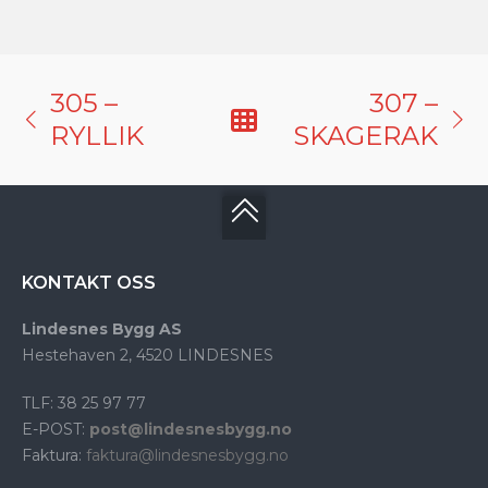
305 –
307 –
RYLLIK
SKAGERAK
KONTAKT OSS
Lindesnes Bygg AS
Hestehaven 2, 4520 LINDESNES
TLF: 38 25 97 77
E-POST:
post@lindesnesbygg.no
Faktura:
faktura@lindesnesbygg.no