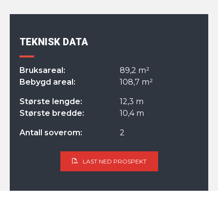
TEKNISK DATA
Bruksareal:
89,2 m²
Bebygd areal:
108,7 m²
Største lengde:
12,3 m
Største bredde:
10,4 m
Antall soverom:
2
LAST NED PROSPEKT