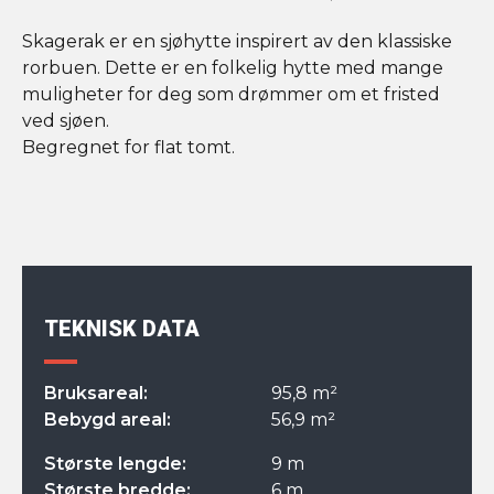
Skagerak er en sjøhytte inspirert av den klassiske
rorbuen. Dette er en folkelig hytte med mange
muligheter for deg som drømmer om et fristed
ved sjøen.
Begregnet for flat tomt.
TEKNISK DATA
Bruksareal:
95,8 m²
Bebygd areal:
56,9 m²
Største lengde:
9 m
Største bredde:
6 m