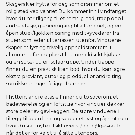
Skagerak er hytta for deg som drømmer om et
rolig sted ved vannet Du kommer inn i vindfanget
hvor du har tilgang til et romslig bad, trapp opp i
andre etasje, gjennomgang til allrommet, og en
åpen stue-/kjøkkenløsning med skyvedører fra
stuen som leder til terrassen utenfor. Vinduene
skaper et lyst og trivelig oppholdsromrom. I
allrommet får du plass til et innholdsrikt kjøkken
og en spise- og en sofagruppe. Under trappen
finner du en praktisk liten bod, hvor du kan lagre
ekstra proviant, puter og pledd, eller andre ting
som ikke trenger å ligge fremme.
I hyttens andre etasje finner du to soverom, et
badeværelse og en loftstue hvor vinduer dekker
store deler av gavlveggen. De store vinduene, i
tillegg til åpen himling skaper et lyst og åpent rom
hvor du kan nyte utsikt over sjø og bølgeskvulp
når det er for kaldt til å sitte utendørs.